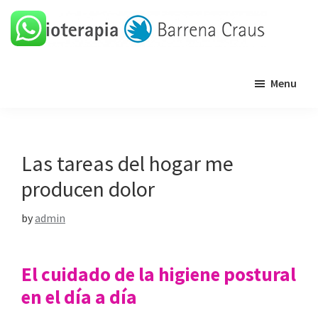
Skip
Skip
Skip
Skip
to
to
to
to
primary
main
primary
footer
Barrena
Clínica
navigation
content
sidebar
Craus
Menu
de
fisioterapia
Las tareas del hogar me
producen dolor
by
admin
El cuidado de la higiene postural
en el día a día