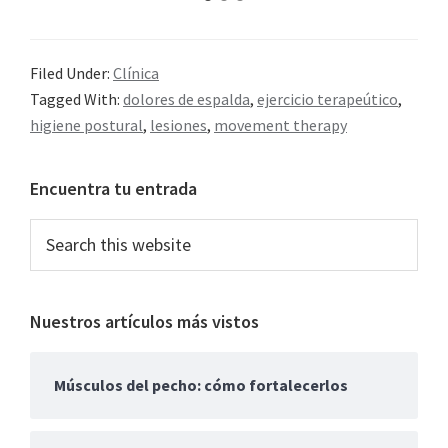
Filed Under:
Clínica
Tagged With:
dolores de espalda
,
ejercicio terapeútico
,
higiene postural
,
lesiones
,
movement therapy
Primary
Encuentra tu entrada
Sidebar
Search
this
website
Nuestros artículos más vistos
Músculos del pecho: cómo fortalecerlos