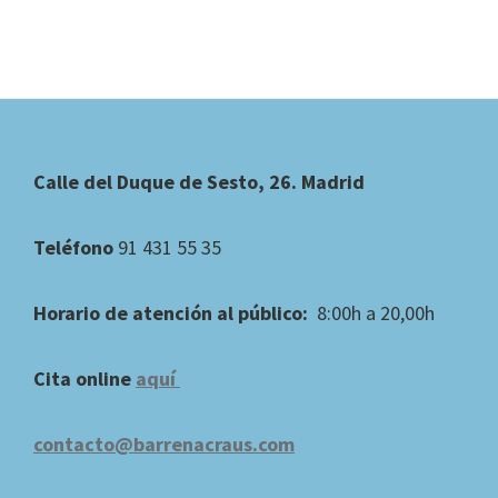
Footer
Calle del Duque de Sesto, 26. Madrid
Teléfono
91 431 55 35
Horario de atención al público:
8:00h a 20,00h
Cita online
aquí
contacto@barrenacraus.com