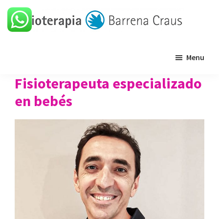
Skip
Skip
Skip
to
to
to
primary
main
footer
Barrena
Clínica
navigation
content
Craus
Menu
de
fisioterapia
Fisioterapeuta especializado
en bebés