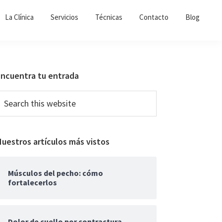
La Clínica
Servicios
Técnicas
Contacto
Blog
Primary
Encuentra tu entrada
Sidebar
earch
his
ebsite
uestros artículos más vistos
Músculos del pecho: cómo
fortalecerlos
Dolor de cuello por contractura