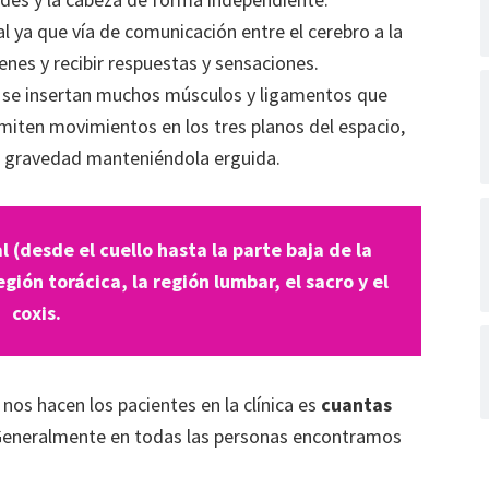
 ya que vía de comunicación entre el cerebro a la
enes y recibir respuestas y sensaciones.
a se insertan muchos músculos y ligamentos que
rmiten movimientos en los tres planos del espacio,
la gravedad manteniéndola erguida.
 (desde el cuello hasta la parte baja de la
egión torácica, la región lumbar, el sacro y el
coxis.
os hacen los pacientes en la clínica es
cuantas
Generalmente en todas las personas encontramos