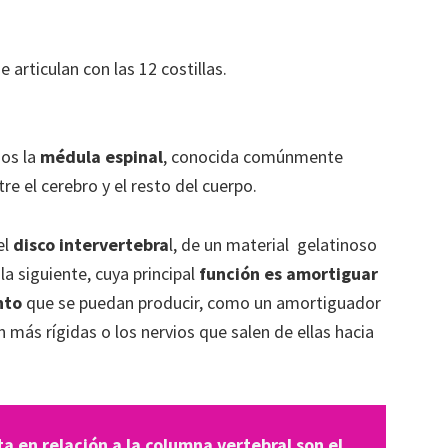
e articulan con las 12 costillas.
os la
médula espinal
, conocida comúnmente
e el cerebro y el resto del cuerpo.
el
disco intervertebra
l, de un material gelatinoso
la siguiente, cuya principal
función es amortiguar
ento
que se puedan producir, como un amortiguador
 más rígidas o los nervios que salen de ellas hacia
a en relación a la columna vertebral son el