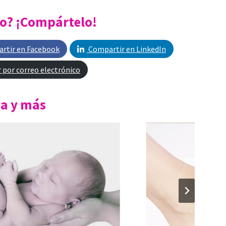
lo? ¡Compártelo!
rtir en Facebook
Compartir en LinkedIn
 por correo electrónico
pia y más