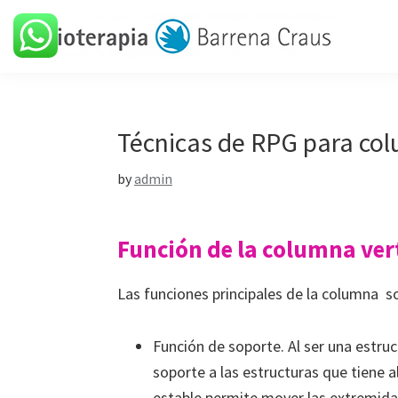
Skip
Skip
Skip
Skip
to
to
to
to
primary
main
primary
footer
Barrena
Clínica
navigation
content
sidebar
Craus
de
fisioterapia
Técnicas de RPG para col
by
admin
Función de la columna ver
Las funciones principales de la columna s
Función de soporte. Al ser una estruc
soporte a las estructuras que tiene 
estable permite mover las extremida