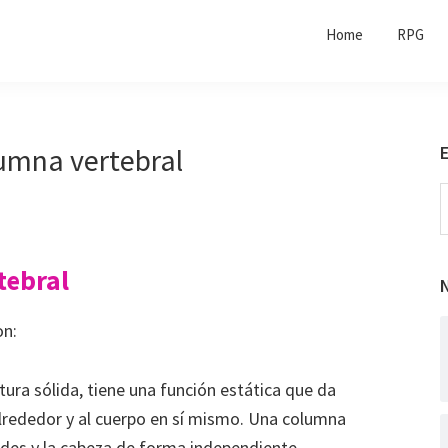
Home
RPG
umna vertebral
S
t
w
tebral
N
on:
tura sólida, tiene una función estática que da
alrededor y al cuerpo en sí mismo. Una columna
des y la cabeza de forma independiente.