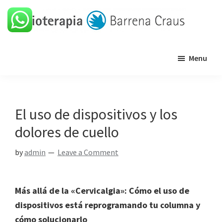
Skip
Skip
Skip
Skip
to
to
to
to
primary
main
primary
footer
Barrena
Clínica
navigation
content
sidebar
Craus
Menu
de
fisioterapia
El uso de dispositivos y los
dolores de cuello
by
admin
Leave a Comment
Más allá de la «Cervicalgia»: Cómo el uso de
dispositivos está reprogramando tu columna y
cómo solucionarlo