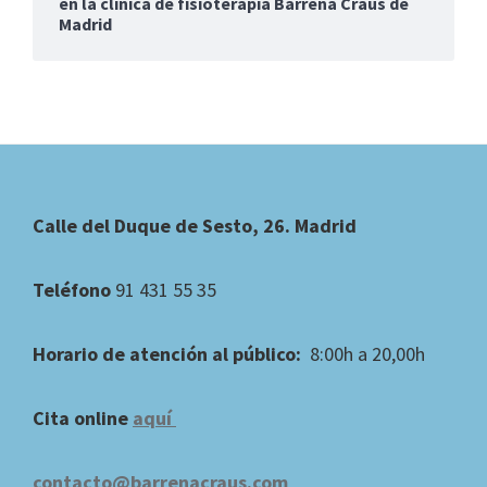
en la clínica de fisioterapia Barrena Craus de
Madrid
Footer
Calle del Duque de Sesto, 26. Madrid
Teléfono
91 431 55 35
Horario de atención al público:
8:00h a 20,00h
Cita online
aquí
contacto@barrenacraus.com