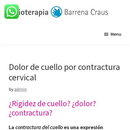
Skip
Skip
Skip
Skip
to
to
to
to
primary
main
primary
footer
Barrena
Clínica
navigation
content
sidebar
Craus
Menu
de
fisioterapia
Dolor de cuello por contractura
cervical
by
admin
¿Rigidez de cuello? ¿dolor?
¿contractura?
La
contractura del cuello
es una expresión