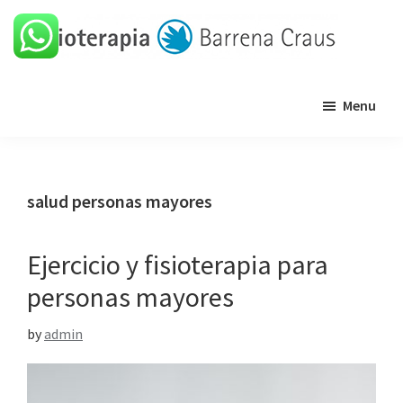
Skip
Skip
Skip
Skip
to
to
to
to
primary
main
primary
footer
Barrena
Clínica
navigation
content
sidebar
Craus
Menu
de
fisioterapia
salud personas mayores
Ejercicio y fisioterapia para
personas mayores
by
admin