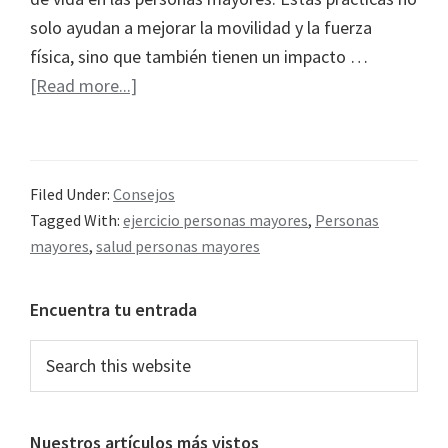
solo ayudan a mejorar la movilidad y la fuerza
física, sino que también tienen un impacto …
about
[Read more...]
Ejercicio
y
fisioterapia
Filed Under:
Consejos
para
Tagged With:
ejercicio personas mayores
,
Personas
personas
mayores
,
salud personas mayores
mayores
Primary
Encuentra tu entrada
Sidebar
Search
this
website
Nuestros artículos más vistos