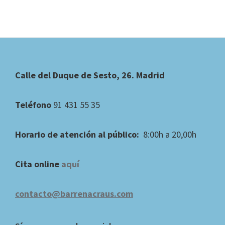
Footer
Calle del Duque de Sesto, 26. Madrid
Teléfono
91 431 55 35
Horario de atención al público:
8:00h a 20,00h
Cita online
aquí
contacto@barrenacraus.com