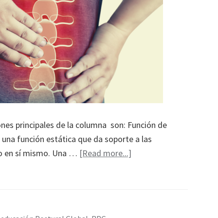
ones principales de la columna son: Función de
e una función estática que da soporte a las
about
rpo en sí mismo. Una …
[Read more...]
Técnicas
de
RPG
para