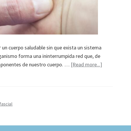
 un cuerpo saludable sin que exista un sistema
organismo forma una ininterrumpida red que, de
about
mponentes de nuestro cuerpo. …
[Read more...]
Las
ventajas
de
la
fascial
terapia
miofascial