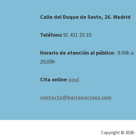
Footer
Calle del Duque de Sesto, 26. Madrid
Teléfono
91 431 55 35
Horario de atención al público:
8:00h a
20,00h
Cita online
aquí
contacto@barrenacraus.com
Copyright © 2026 