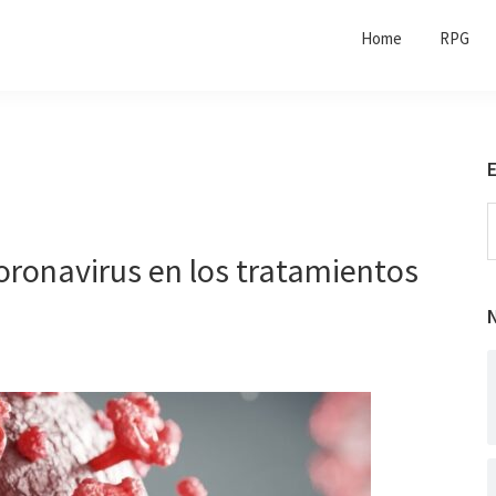
Home
RPG
S
t
oronavirus en los tratamientos
w
N