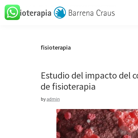
Skip
Skip
Skip
Skip
to
to
to
to
primary
main
primary
footer
Barrena
Clínica
navigation
content
sidebar
Craus
de
fisioterapia
fisioterapia
Estudio del impacto del c
de fisioterapia
by
admin