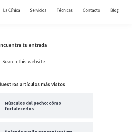
La Clínica
Servicios
Técnicas
Contacto
Blog
Primary
Encuentra tu entrada
Sidebar
earch
his
ebsite
uestros artículos más vistos
Músculos del pecho: cómo
fortalecerlos
Dolor de cuello por contractura