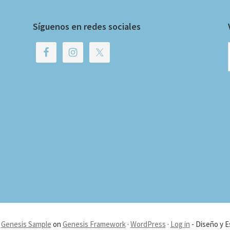
Síguenos en redes sociales
·
Genesis Sample
on
Genesis Framework
·
WordPress
·
Log in
- Diseño y E