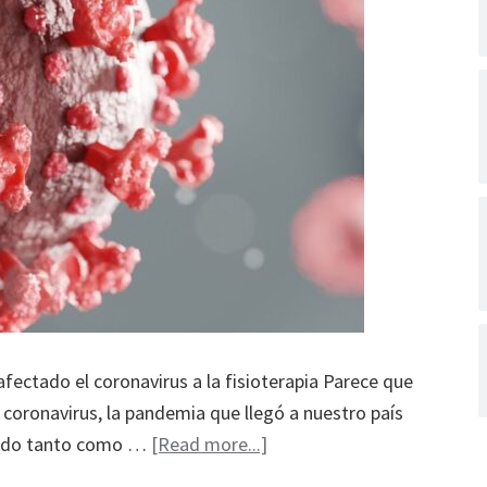
fectado el coronavirus a la fisioterapia Parece que
l coronavirus, la pandemia que llegó a nuestro país
about
frido tanto como …
[Read more...]
Estudio