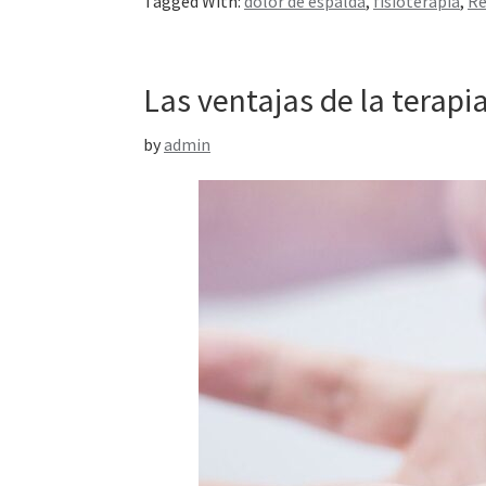
Tagged With:
dolor de espalda
,
fisioterapia
,
Re
Las ventajas de la terapi
by
admin