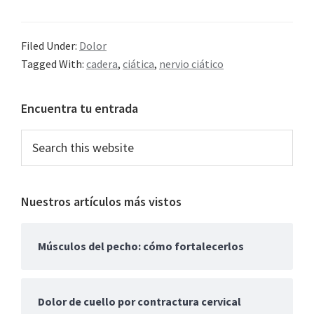
síndrome
piramidal,
Filed Under:
Dolor
cómo
Tagged With:
cadera
,
ciática
,
nervio ciático
curar
la
Primary
Encuentra tu entrada
falsa
Sidebar
ciática
Search
this
website
Nuestros artículos más vistos
Músculos del pecho: cómo fortalecerlos
Dolor de cuello por contractura cervical