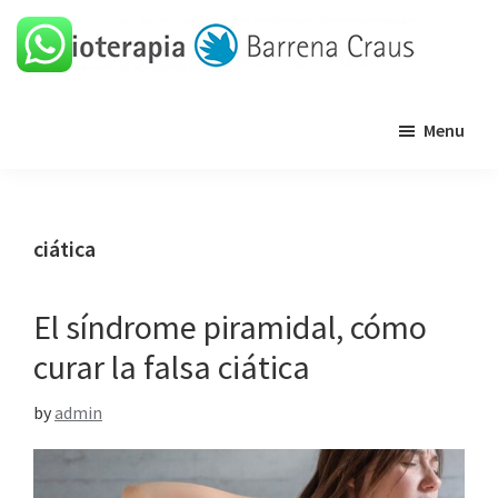
Skip
Skip
Skip
Skip
to
to
to
to
primary
main
primary
footer
Barrena
Clínica
navigation
content
sidebar
Craus
Menu
de
fisioterapia
ciática
El síndrome piramidal, cómo
curar la falsa ciática
by
admin