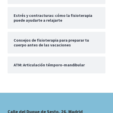
Estrés y contracturas: cómo la fisioterapia
puede ayudarte a relajarte
Consejos de fisioterapia para preparar tu
cuerpo antes de las vacaciones
ATM: Articulación témporo-mandibular
Footer
Calle del Duque de Sesto, 26. Madrid