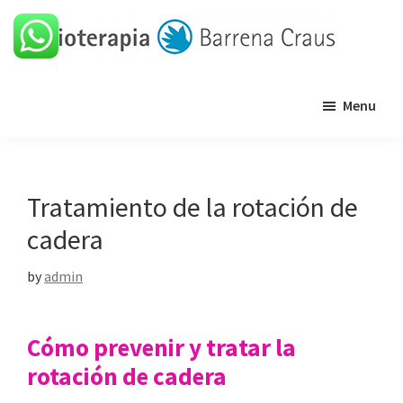
Skip
Skip
Skip
Skip
to
to
to
to
primary
main
primary
footer
Barrena
Clínica
navigation
content
sidebar
Craus
Menu
de
fisioterapia
Tratamiento de la rotación de
cadera
by
admin
Cómo prevenir y tratar la
rotación de cadera