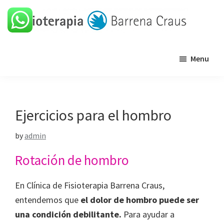
Skip
Skip
Skip
Skip
to
to
to
to
primary
main
primary
footer
Barrena
Clínica
navigation
content
sidebar
Craus
Menu
de
fisioterapia
Ejercicios para el hombro
by
admin
Rotación de hombro
En Clínica de Fisioterapia Barrena Craus,
entendemos que
el dolor de hombro puede ser
una condición debilitante.
Para ayudar a