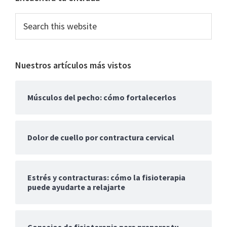
Sidebar
Search
this
website
Nuestros artículos más vistos
Músculos del pecho: cómo fortalecerlos
Dolor de cuello por contractura cervical
Estrés y contracturas: cómo la fisioterapia
puede ayudarte a relajarte
Consejos de fisioterapia para preparar tu