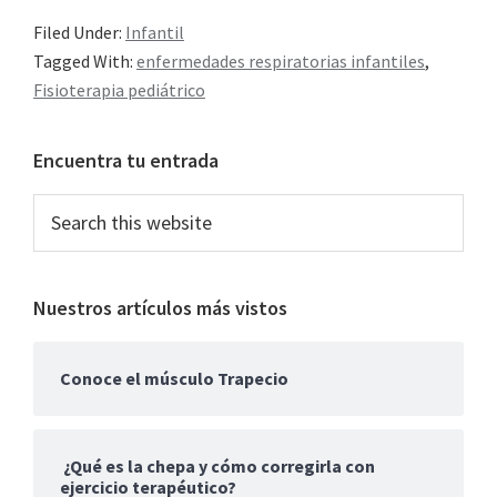
bebés
Filed Under:
Infantil
Tagged With:
enfermedades respiratorias infantiles
,
Fisioterapia pediátrico
Primary
Encuentra tu entrada
Sidebar
Search
this
website
Nuestros artículos más vistos
Conoce el músculo Trapecio
¿Qué es la chepa y cómo corregirla con
ejercicio terapéutico?