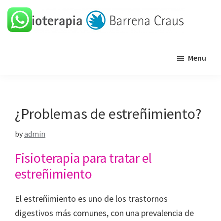
Skip
Skip
Skip
Skip
to
to
to
to
primary
main
primary
footer
Barrena
Clínica
navigation
content
sidebar
Craus
Menu
de
fisioterapia
¿Problemas de estreñimiento?
by
admin
Fisioterapia para tratar el
estreñimiento
El estreñimiento es uno de los trastornos
digestivos más comunes, con una prevalencia de