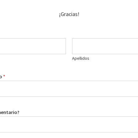
¡Gracias!
Apellidos
co
*
mentario?